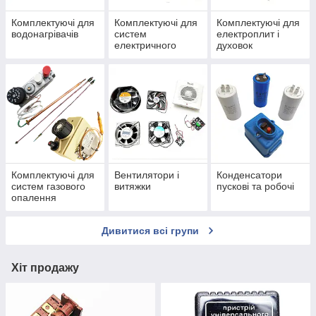
Комплектуючі для
Комплектуючі для
Комплектуючі для
водонагрівачів
систем
електроплит і
електричного
духовок
опалення
Комплектуючі для
Вентилятори і
Конденсатори
систем газового
витяжки
пускові та робочі
опалення
Дивитися всі групи
Хіт продажу