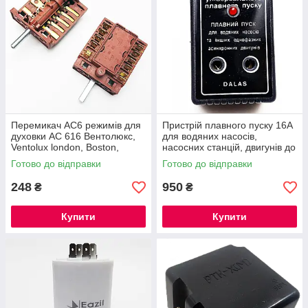
Перемикач АС6 режимів для
Пристрій плавного пуску 16А
духовки АС 616 Вентолюкс,
для водяних насосів,
Ventolux london, Boston,
насосних станцій, двигунів до
Calgary 7-мі позиційний
3,5кВт
Готово до відправки
Готово до відправки
248
950
₴
₴
Купити
Купити