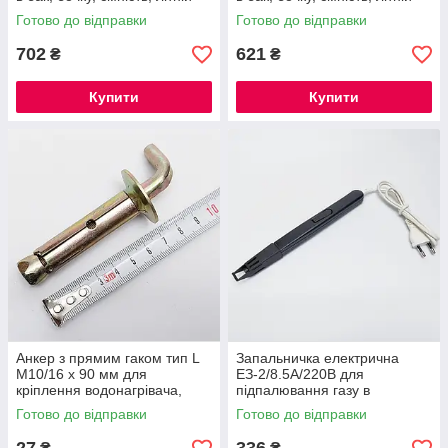
душ, резервуар із кабелем
душ, резервуар, радіатор,
Готово до відправки
Готово до відправки
котел
702
621
₴
₴
Купити
Купити
Анкер з прямим гаком тип L
Запальничка електрична
M10/16 х 90 мм для
ЕЗ-2/8.5А/220В для
кріплення водонагрівача,
підпалювання газу в
бойлера, ел. котла на стіну
пальниках газових плит
Готово до відправки
Готово до відправки
(Чебоксари)