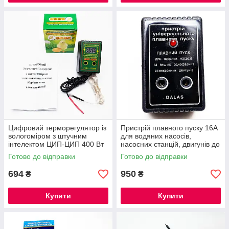
Цифровий терморегулятор із
Пристрій плавного пуску 16А
вологоміром з штучним
для водяних насосів,
інтелектом ЦИП-ЦИП 400 Вт
насосних станцій, двигунів до
для лампових інкубаторів
3,5кВт
Готово до відправки
Готово до відправки
694
950
₴
₴
Купити
Купити