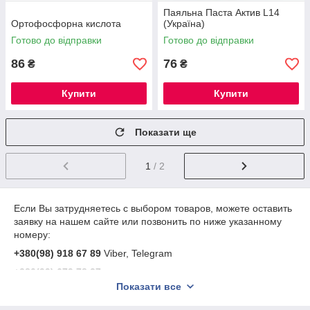
Паяльна Паста Актив L14
Ортофосфорна кислота
(Україна)
Готово до відправки
Готово до відправки
86
76
₴
₴
Купити
Купити
Показати ще
1
/ 2
Если Вы затрудняетесь с выбором товаров, можете оставить
заявку на нашем сайте или позвонить по ниже указанному
номеру:
+380(98) 918 67 89
Viber, Telegram
+380(99) 679 78 37
Показати все
Подробнее: https://mixel.com.ua/contacts