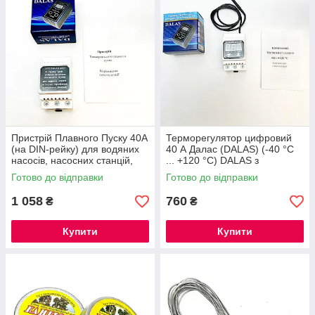
Пристрій Плавного Пуску 40А
Терморегулятор цифровий
(на DIN-рейку) для водяних
40 А Далас (DALAS) (-40 °С
насосів, насосних станцій,
... +120 °С) DALAS з
двигунів DALAS
«ліфтовими» контактами
Готово до відправки
Готово до відправки
1 058
760
₴
₴
Купити
Купити