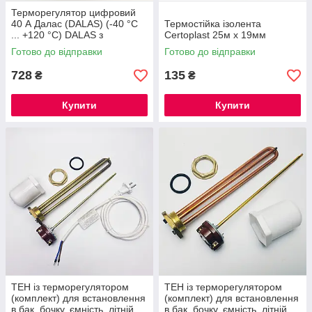
Терморегулятор цифровий
40 А Далас (DALAS) (-40 °С
Термостійка ізолента
... +120 °С) DALAS з
Certoplast 25м x 19мм
«ліфтовими» контактами
Готово до відправки
Готово до відправки
728
135
₴
₴
Купити
Купити
ТЕН із терморегулятором
ТЕН із терморегулятором
(комплект) для встановлення
(комплект) для встановлення
в бак, бочку, ємність, літній
в бак, бочку, ємність, літній