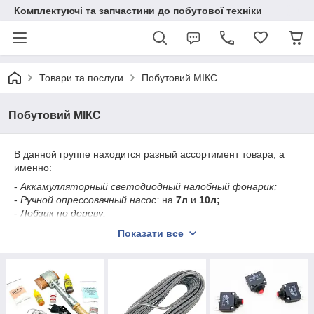
Комплектуючі та запчастини до побутової техніки
Товари та послуги
Побутовий МІКС
Побутовий МІКС
В данной группе находится разный ассортимент товара, а
именно:
-
Аккамулляторный светодиодный налобный фонарик;
-
Ручной опрессовачный насос:
на
7л
и
10л;
-
Лобзик по дереву;
-
Набор школьника для выжигания и выпиливания
Показати все
лобзиком;
-
Пилочки для лобзика;
- Комплект лобзик + пилочки;
- Комплект лобзик + пилочки + дощечка для выпиливания
лобзиком;
- Комплект лобзик+выжигатель+ пилочки+ дощечка для