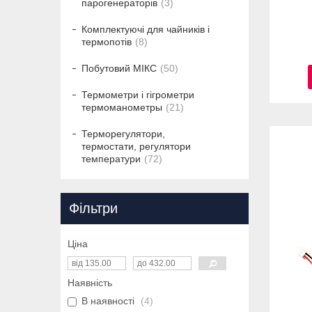
парогенераторів
3
Комплектуючі для чайників і
термопотів
8
Побутовий МІКС
50
Термометри і гігрометри
термоманометры
21
Терморегулятори,
термостати, регулятори
температури
72
Фільтри
Ціна
Наявність
В наявності
4