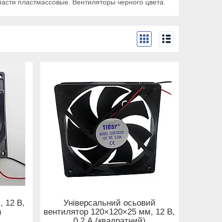
пасти пластмассовые. Вентиляторы черного цвета.
 12 В,
Універсальний осьовий
)
вентилятор 120×120×25 мм, 12 В,
0,2 А (квадратний)