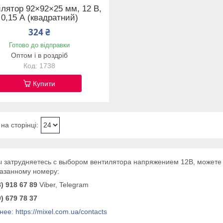
лятор 92×92×25 мм, 12 В,
0,15 А (квадратний)
324 ₴
Готово до відправки
Оптом і в роздріб
1738
Купити
 затрудняетесь с выбором вентилятора напряжением 12В, можете о
казанному номеру:
) 918 67 89
Viber, Telegram
) 679 78 37
ее: https://mixel.com.ua/contacts