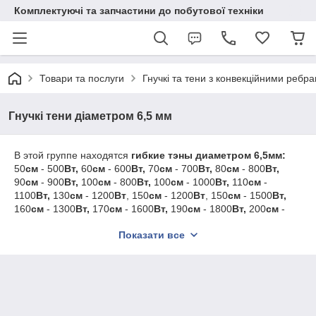
Комплектуючі та запчастини до побутової техніки
Товари та послуги
Гнучкі та тени з конвекційними ребр
Гнучкі тени діаметром 6,5 мм
В этой группе находятся
гибкие тэны диаметром 6,5мм:
50
см
-
500
Вт,
60
см
- 600
Вт,
70
см
- 700
Вт,
80
см
- 800
Вт,
90
см
- 900
Вт,
100
см
- 800
Вт,
100
см
- 1000
Вт,
110
см
-
1100
Вт,
130
см
- 1200
Вт
, 150
см
- 1200
Вт
, 150
см
- 1500
Вт,
160
см
- 1300
Вт,
170
см
- 1600
Вт,
190
см
- 1800
Вт,
200
см
-
2200
Вт.
Показати все