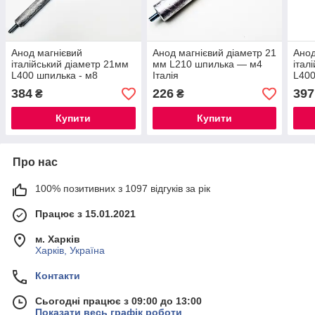
Анод магнієвий
Анод магнієвий діаметр 21
Анод
італійський діаметр 21мм
мм L210 шпилька — м4
італ
L400 шпилька - м8
Італія
L400
384
226
397
₴
₴
Купити
Купити
Про нас
100% позитивних з 1097 відгуків за рік
Працює з 15.01.2021
м. Харків
Харків, Україна
Контакти
Сьогодні працює з 09:00 до 13:00
Показати весь графік роботи