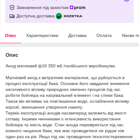
Замовлення під захистом
Доступна доставка
Опис
Характеристики
Доставка
Оплата
Умови п
Опис
Анод магнієвий ф16 350 м6 італійського виробництва.
Магнієвий анод є витратним матеріалом, що руйнується в
процесі експлуатації бака. Основне його завдання зниження
негативного впливу природних хімічних процесів під час
роботи бойлера на нагрівальний елемент і на стінки бака.
Також він впливає на пом'якшення води, ослаблення впливу
корозії, зменшення утворення накипу.
Термін експлуатації анодів насамперед залежить від якості
сплаву. Іншими чинниками є інтенсивність використання
бойлера та якість води. Стан анода перевіряється під час
кожного чищення бака, яке має проводитися не рідше ніж
один раз на рік. Якщо під час проведення техоспостереження