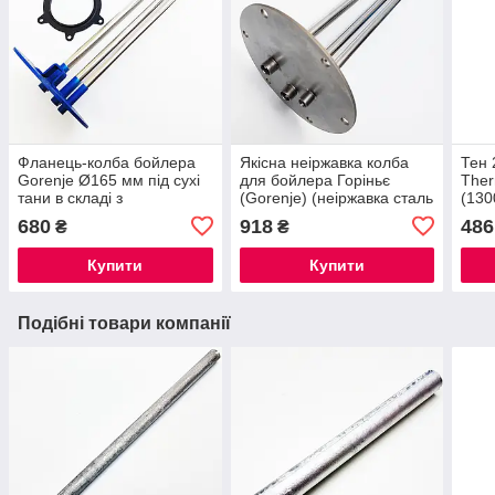
Фланець-колба бойлера
Якісна неіржавка колба
Тен 
Gorenje Ø165 мм під сухі
для бойлера Горіньє
Ther
тани в складі з
(Gorenje) (неіржавка сталь
(130
прокладкою
не магнитится)
Каwa
680
918
486
₴
₴
Купити
Купити
Подібні товари компанії