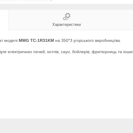
Характеристики
ат моделі
MMG TC-1R31KM
на 350*З угорського виробництва.
ля електричних печей, котлів, саун, бойлерів, фритюрниць та інши