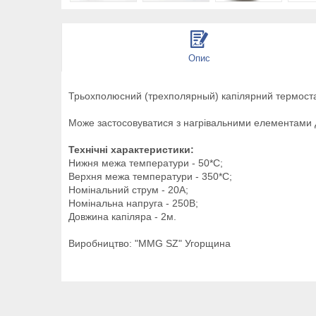
Опис
Трьохполюсний (трехполярный) капілярний термост
Може застосовуватися з нагрівальними елементами д
Технічні характеристики:
Нижня межа температури - 50*С;
Верхня межа температури - 350*С;
Номінальний струм - 20А;
Номінальна напруга - 250В;
Довжина капіляра - 2м.
Виробництво: "MMG SZ" Угорщина