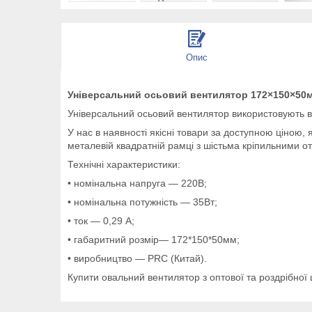
Опис
Універсальний осьовий вентилятор 172×150×50мм
Універсальний осьовий вентилятор використовують в 
У нас в наявності якісні товари за доступною ціною, 
металевій квадратній рамці з шістьма кріпильними о
Технічні характеристики:
• номінальна напруга — 220В;
• номінальна потужність — 35Вт;
• ток — 0,29 А;
• габаритний розмір— 172*150*50мм;
• виробництво — PRC (Китай).
Купити овальний вентилятор з оптової та роздрібної ц