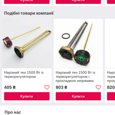
Подібні товари компанії
Нарізний тен 1500 Вт із
Нарізний тен 1500 Вт із
Нарі
терморегулятором
терморегулятором і
терм
прокладкою неіржавка
прок
сталь на латунній різі 1
стал
405
803
820
₴
₴
1/4" дюйма Kawai
1/4"
Купити
Купити
Про нас