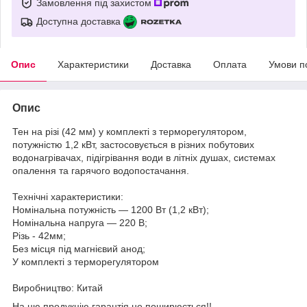
Замовлення під захистом
Доступна доставка
Опис
Характеристики
Доставка
Оплата
Умови п
Опис
Тен на різі (42 мм) у комплекті з терморегулятором,
потужністю 1,2 кВт, застосовується в різних побутових
водонагрівачах, підігрівання води в літніх душах, системах
опалення та гарячого водопостачання.
Технічні характеристики:
Номінальна потужність — 1200 Вт (1,2 кВт);
Номінальна напруга — 220 В;
Різь - 42мм;
Без місця під магнієвий анод;
У комплекті з терморегулятором
Виробництво: Китай
На цю продукцію гарантія не поширюється!!