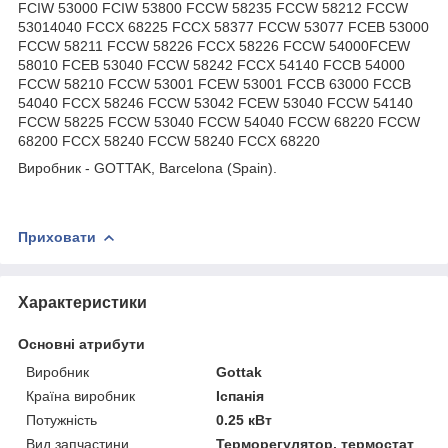
FCIW 53000 FCIW 53800 FCCW 58235 FCCW 58212 FCCW
53014040 FCCX 68225 FCCX 58377 FCCW 53077 FCEB 53000
FCCW 58211 FCCW 58226 FCCX 58226 FCCW 54000FCEW
58010 FCEB 53040 FCCW 58242 FCCX 54140 FCCB 54000
FCCW 58210 FCCW 53001 FCEW 53001 FCCB 63000 FCCB
54040 FCCX 58246 FCCW 53042 FCEW 53040 FCCW 54140
FCCW 58225 FCCW 53040 FCCW 54040 FCCW 68220 FCCW
68200 FCCX 58240 FCCW 58240 FCCX 68220
Виробник - GOTTAK, Barcelona (Spain).
Приховати
Характеристики
Основні атрибути
Виробник
Gottak
Країна виробник
Іспанія
Потужність
0.25 кВт
Вид запчастини
Терморегулятор, термостат