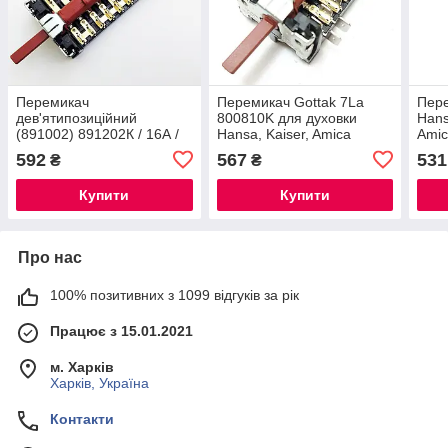
Перемикач
Перемикач Gottak 7La
Пере
дев'ятипозиційний
800810K для духовки
Hans
(891002) 891202К / 16А /
Hansa, Kaiser, Amica
Amic
250 V / Т150 для духовки
"гри
592
567
531
₴
₴
"ВЕКО", "Kaiser", Іспанія
Купити
Купити
Про нас
100% позитивних з 1099 відгуків за рік
Працює з 15.01.2021
м. Харків
Харків, Україна
Контакти