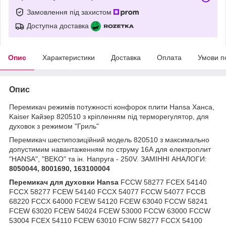
Замовлення під захистом
Доступна доставка
Опис
Характеристики
Доставка
Оплата
Умови п
Опис
Перемикач режимів потужності конфорок плити Hansa Ханса,
Kaiser Кайзер 820510 з кріпленням під терморегулятор, для
духовок з режимом "Гриль"
Перемикач шестипозиційний модель 820510 з максимально
допустимим навантаженням по струму 16А для електроплит
"HANSA", "BEKO" та ін. Напруга - 250V. ЗАМІННІ АНАЛОГИ:
8050044, 8001690, 163100004
Перемикач для духовки Hansa
FCCW 58277 FCEX 54140
FCCX 58277 FCEW 54140 FCCX 54077 FCCW 54077 FCCB
68220 FCCX 64000 FCEW 54120 FCEW 63040 FCCW 58241
FCEW 63020 FCEW 54024 FCEW 53000 FCCW 63000 FCCW
53004 FCEX 54110 FCEW 63010 FCIW 58277 FCCX 54100