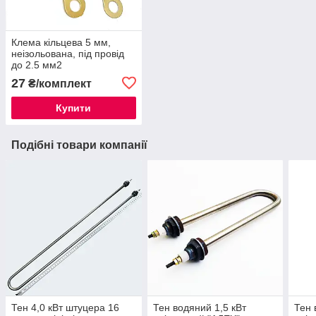
Клемa кільцева 5 мм,
неізольована, під провід
до 2.5 мм2
27
₴/комплект
Купити
Подібні товари компанії
Тен 4,0 кВт штуцера 16
Тен водяний 1,5 кВт
Тен 