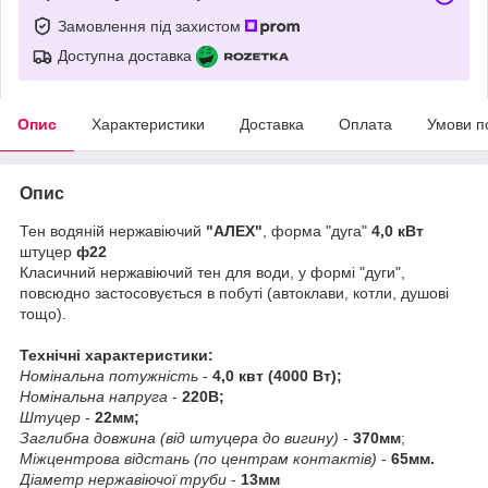
Замовлення під захистом
Доступна доставка
Опис
Характеристики
Доставка
Оплата
Умови п
Опис
Тен водяній нержавіючий
"АЛЕХ"
, форма "дуга"
4,0 кВт
штуцер
ф22
Класичний нержавіючий тен для води, у формі "дуги",
повсюдно застосовується в побуті (автоклави, котли, душові
тощо).
Технічні характеристики:
Номінальна потужність
-
4,0 квт (4000 Вт);
Номінальна напруга
-
220В;
Штуцер
-
22мм;
Заглибна довжина (від штуцера до вигину)
-
370мм
;
Міжцентрова відстань (по центрам контактів)
-
65мм.
Діаметр нержавіючої труби
-
13мм