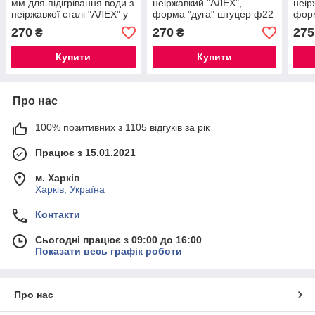
мм для підігрівання води з
неіржавкий "АЛЕХ",
неір
неіржавкої сталі "АЛЕХ" у
форма "дуга" штуцер ф22
форм
формі "дуги"
270
270
275
₴
₴
Купити
Купити
Про нас
100% позитивних з 1105 відгуків за рік
Працює з 15.01.2021
м. Харків
Харків, Україна
Контакти
Сьогодні працює з 09:00 до 16:00
Показати весь графік роботи
Про нас