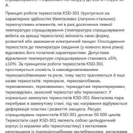
А.
Принцип роботи термостатів KSD-301 ґрунтується на
характерних здібностях біметалевих (латунно-стальних)
термочутливих елементів, які в разі досягнення певної
температури спрацьовування (температура спрацьовування
вибита на кришці термостата) змінюють свою форму,
розмитий або замикаючи електричний ланцюг. Охолодження
термостата до температури скидання (у кожного вона різна)
відновлює його початкові характеристики. Допустиме
відхилення температури спрацьовування становить ±5%,
±10%. За принципом роботи термостатів KSD-301
простежується схожість із самовідновлюваними
термозапобіжниками та реле, тому часто трапляються й інші
назви термостатів: термореле, термозапобіжник,
термовимикач, термовимикач, термодатчик термопереривач,
термовідсікач, захисний термостат або термозахист. У
нормально замкнутих термостатів KSD-301 біметалева пара
перебуває в замкнутому стані, під час нагрівання відбувається
деформація пластин і розмиття ланцюга. Ресурс
спрацьовувань термостатів KSD-301 досягає 50 000 циклів.
Термостати серії KSD-301 являють собою циліндричний
корпус (з кераміки або термопластику) з металевим
капелюшком із трапецієподібними заглибленнями, металевим