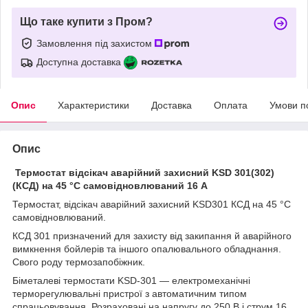
Що таке купити з Пром?
Замовлення під захистом
Доступна доставка
Опис
Характеристики
Доставка
Оплата
Умови п
Опис
Термостат відсікач аварійний захисний KSD 301(302)
(КСД) на 45 °C самовідновлюваний 16 А
Термостат, відсікач аварійний захисний KSD301 КСД на 45 °C
самовідновлюваний.
КСД 301 призначений для захисту від закипання й аварійного
вимкнення бойлерів та іншого опалювального обладнання.
Свого роду термозапобіжник.
Біметалеві термостати KSD-301 — електромеханічні
терморегулювальні пристрої з автоматичним типом
спрацьовування. Розраховані на напругу до 250 В і струм 16