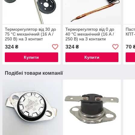
Терморегулятор від 30 до
Терморегулятор від 0 до
Паст
75 °C механічний (16 А /
40 °C механічний (16 А /
КПТ-
250 В) на 3 контакт
250 В) на 3 контакти
(Туреччина)
(Eazil, Туреччина)
324
324
70
₴
₴
Купити
Купити
Подібні товари компанії