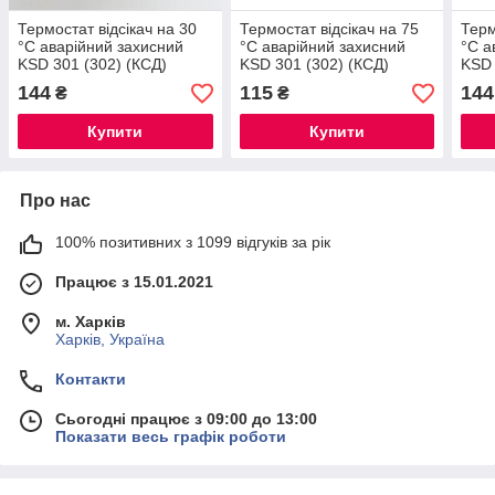
Термостат відсікач на 30
Термостат відсікач на 75
Терм
°C аварійний захисний
°C аварійний захисний
°C а
KSD 301 (302) (КСД)
KSD 301 (302) (КСД)
KSD 
самовідновлюваний 16 А
самовідновлюваний 16 А
само
144
115
144
₴
₴
Купити
Купити
Про нас
100% позитивних з 1099 відгуків за рік
Працює з 15.01.2021
м. Харків
Харків, Україна
Контакти
Сьогодні працює з 09:00 до 13:00
Показати весь графік роботи