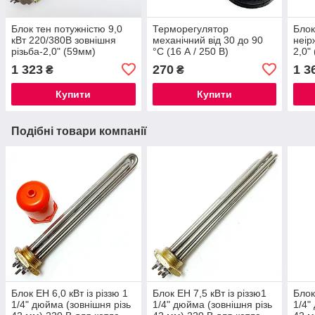
Блок тен потужністю 9,0
Терморегулятор
Блок
кВт 220/380В зовнішня
механічний від 30 до 90
неір
різьба-2,0" (59мм)
°C (16 А / 250 В)
2,0"
1 323
270
1 3
₴
₴
Купити
Купити
Подібні товари компанії
Блок ЕН 6,0 кВт із різзю 1
Блок ЕН 7,5 кВт із різзю1
Блок
1/4" дюйма (зовнішня різь
1/4" дюйма (зовнішня різь
1/4"