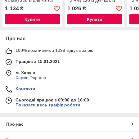
42 мм) 220 В для котла
42 мм) 220 В для котла
42 м
опалення (Туреччина)
опалення (Туреччина)
опал
1 134
1 026
1 0
₴
₴
Купити
Купити
Про нас
100% позитивних з 1099 відгуків за рік
Працює з 15.01.2021
м. Харків
Харків, Україна
Контакти
Сьогодні працює з 09:00 до 16:00
Показати весь графік роботи
Про нас