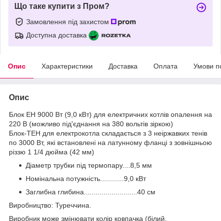
Що таке купити з Пром?
Замовлення під захистом
Доступна доставка
Опис
Характеристики
Доставка
Оплата
Умови п
Опис
Блок ЕН 9000 Вт (9,0 кВт) для електричних котлів опалення на
220 В (можливо під'єднання на 380 вольтів зіркою)
Блок-ТЕН для електрокотла складається з 3 неіржавких тенів
по 3000 Вт, які встановлені на латунному фланці з зовнішньою
різзю 1 1/4 дюйма (42 мм)
Діаметр трубки під термопару....8,5 мм
Номінальна потужність............9,0 кВт
Заглибна глибина...........................40 см
Виробництво: Туреччина.
Виробник може змінювати колір ковпачка (білий,