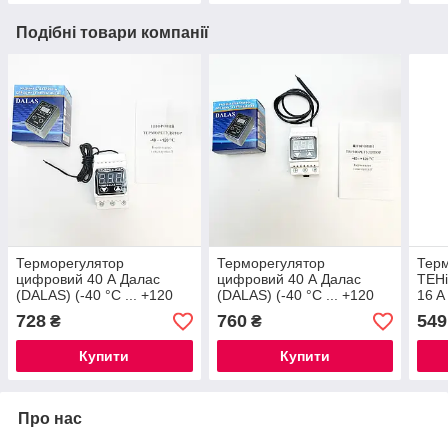
Подібні товари компанії
Терморегулятор
Терморегулятор
Терм
цифровий 40 А Далас
цифровий 40 А Далас
ТЕНі
(DALAS) (-40 °С ... +120
(DALAS) (-40 °С ... +120
16 A
°С) DALAS з «ліфтовими»
°С) DALAS з «ліфтовими»
авар
728
760
549
₴
₴
контактами
контактами
Купити
Купити
Про нас