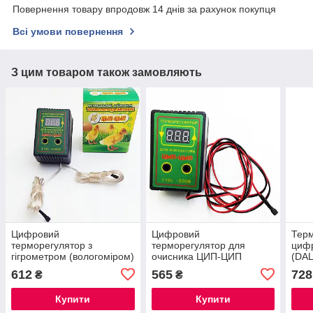
Повернення товару впродовж 14 днів за рахунок покупця
Всі умови повернення
З цим товаром також замовляють
Цифровий
Цифровий
Тер
терморегулятор з
терморегулятор для
цифр
гігрометром (вологоміром)
очисника ЦИП-ЦИП
(DAL
для інкубатора цип-цип
°С) 
612
565
728
₴
₴
конт
Купити
Купити