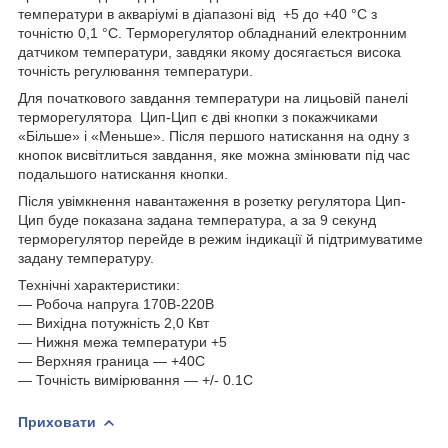
температури в акваріумі в діапазоні від +5 до +40 °C з
точністю 0,1 °C. Терморегулятор обладнаний електронним
датчиком температури, завдяки якому досягається висока
точність регулювання температури.
Для початкового завдання температури на лицьовій панелі
терморегулятора Цип-Цип є дві кнопки з покажчиками
«Більше» і «Меньше». Після першого натискання на одну з
кнопок висвітлиться завдання, яке можна змінювати під час
подальшого натискання кнопки.
Після увімкнення навантаження в розетку регулятора Цип-
Цип буде показана задана температура, а за 9 секунд
терморегулятор перейде в режим індикації й підтримуватиме
задану температуру.
Технічні характеристики:
― Робоча напруга 170В-220В
― Вихідна потужність 2,0 Квт
― Нижня межа температури +5
― Верхняя граница ― +40С
― Точність вимірювання — +/- 0.1С
Приховати