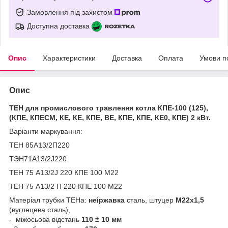
Замовлення під захистом
Доступна доставка
Опис
Характеристики
Доставка
Оплата
Умови п
Опис
ТЕН для промислового травлення котла КПЕ-100 (125),
(КПЕ, КПЕСМ, КЕ, КЕ, КПЕ, ВЕ, КПЕ, КПЕ, КЕ0, КПЕ) 2 кВт.
Варіанти маркування:
ТЕН 85А13/2П220
ТЭН71A13/2J220
ТЕН 75 А13/2J 220 КПЕ 100 М22
ТЕН 75 А13/2 П 220 КПЕ 100 М22
Матеріал трубки ТЕНа:
неіржавка
сталь, штуцер
М22х1,5
(вуглецева сталь),
- міжосьова відстань
110 ± 10 мм