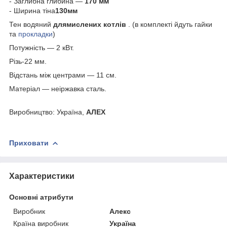
- Заглибна глибина —
170 мм
- Ширина тіна
130мм
Тен водяний
длямислених котлів
. (в комплекті йдуть гайки
та
прокладки
)
Потужність — 2 кВт.
Різь-22 мм.
Відстань між центрами — 11 см.
Матеріал — неіржавка сталь.
Виробництво: Україна,
АЛЕХ
Приховати
Характеристики
Основні атрибути
Виробник
Алекс
Країна виробник
Україна