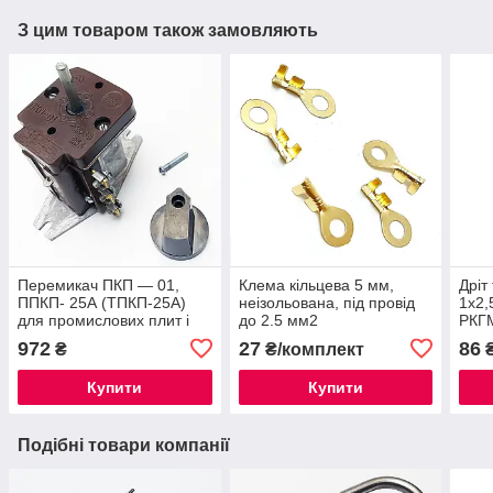
З цим товаром також замовляють
Перемикач ПКП — 01,
Клемa кільцева 5 мм,
Дріт
ППКП- 25А (ТПКП-25А)
неізольована, під провід
1х2,
для промислових плит і
до 2.5 мм2
РКГМ
духовок
972
27
86
₴
₴/комплект
₴
Купити
Купити
Подібні товари компанії