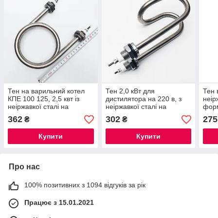
Тен на варильний котел
Тен 2,0 кВт для
Тен 
КПЕ 100 125, 2,5 квт із
дистилятора на 220 в, з
неір
неіржавкої сталі на
неіржавкої сталі на
форм
штуцерах ф22
штуцерах 16 мм
362
302
275
₴
₴
Купити
Купити
Про нас
100% позитивних з 1094 відгуків за рік
Працює з 15.01.2021