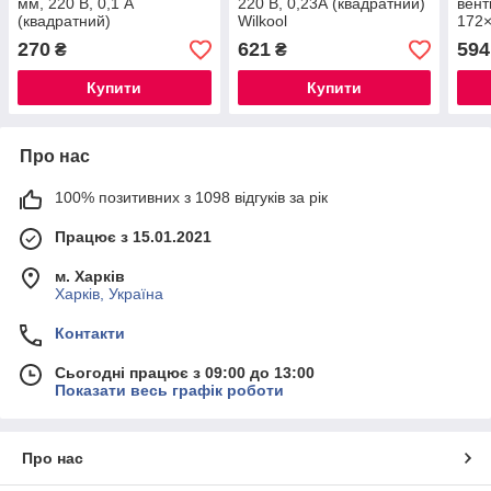
мм, 220 В, 0,1 А
220 В, 0,23А (квадратний)
вент
(квадратний)
Wilkool
172×
0,29
270
621
594
₴
₴
Купити
Купити
Про нас
100% позитивних з 1098 відгуків за рік
Працює з 15.01.2021
м. Харків
Харків, Україна
Контакти
Сьогодні працює з 09:00 до 13:00
Показати весь графік роботи
Про нас