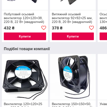
Побутовий осьовий
Витяжний осьовий
Осьо
вентилятор 120×120×38,
вентилятор 92×92×25 мм,
вент
220 В, 22 Вт (квадратний)
220 В, 20 Вт (квадратний)
130×
Wilkool
24В
432
378
486
₴
₴
Купити
Купити
Подібні товари компанії
Вентилятор 120×120×25
Вентилятор 150×150×50,
Унів