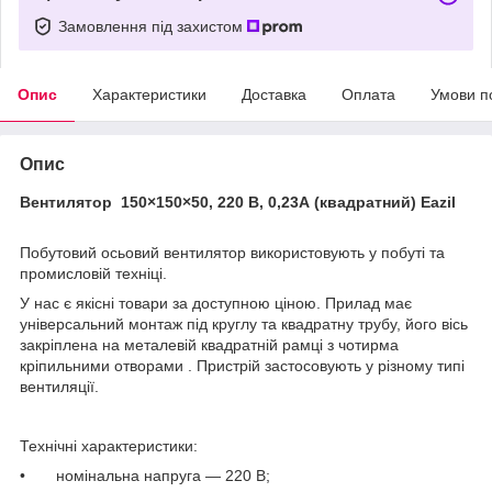
Замовлення під захистом
Опис
Характеристики
Доставка
Оплата
Умови п
Опис
Вентилятор 150×150×50, 220 В, 0,23А (квадратний) Eazil
Побутовий осьовий вентилятор використовують у побуті та
промисловій техніці.
У нас є якісні товари за доступною ціною. Прилад має
універсальний монтаж під круглу та квадратну трубу, його вісь
закріплена на металевій квадратній рамці з чотирма
кріпильними отворами . Пристрій застосовують у різному типі
вентиляції.
Технічні характеристики:
• номінальна напруга — 220 В;