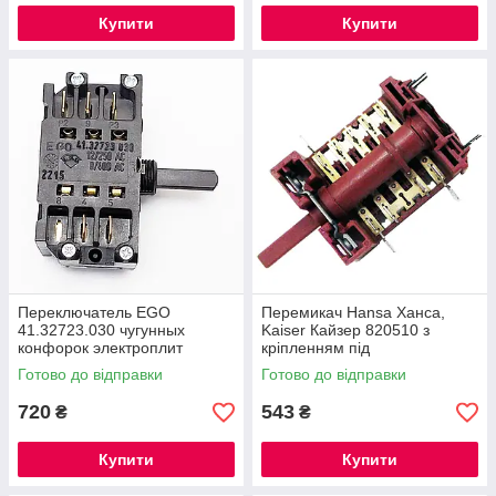
Купити
Купити
Переключатель EGO
Перемикач Hansa Ханса,
41.32723.030 чугунных
Kaiser Кайзер 820510 з
конфорок электроплит
кріпленням під
Zanussi, Whirlpool, Ariston,
терморегулятор
Готово до відправки
Готово до відправки
Indesit, Vento
720
543
₴
₴
Купити
Купити