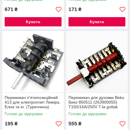
Німеччина
671
171
₴
₴
Купити
Купити
Перемикач п'ятипозиційний
Перемикач для духовки Beko
413 для електроплит Леміра,
Беко 850511 (263900055)
Елна та ін. (Туреччина)
Т150/16А/250V 7-la gottak
Готово до відправки
Готово до відправки
195
555
₴
₴