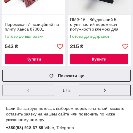
ПМЭ 16 - Вбудований 5-
Перемикач 7-позиційний на
ступінчастий перемикач
плиту Ханса 870801
потужності з клемою для
сигнальної лампи, 220В, 16А,
Готово до відправки
Готово до відправки
Т150°C
543
215
₴
₴
Купити
Купити
Показати ще
1
/ 2
Если Вы затрудняетесь с выбором переключателей, можете
оставить заявку на нашем сайте или позвонить по ниже
указанному номеру:
+380(98) 918 67 89
Viber, Telegram