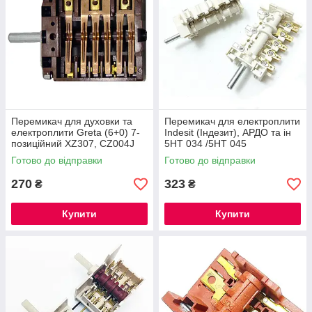
Перемикач для духовки та
Перемикач для електроплити
електроплити Greta (6+0) 7-
Indesit (Індезит), АРДО та ін
позиційний XZ307, CZ004J
5НТ 034 /5НТ 045
(46.851.02)
Готово до відправки
Готово до відправки
270
323
₴
₴
Купити
Купити