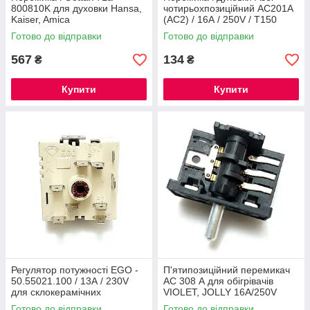
800810K для духовки Hansa,
чотирьохпозиційний АС201А
Kaiser, Amica
(AC2) / 16А / 250V / Т150
АRGESON Туреччина
Готово до відправки
Готово до відправки
567
134
₴
₴
Купити
Купити
Регулятор потужності EGO -
П'ятипозиційний перемикач
50.55021.100 / 13А / 230V
АС 308 А для обігрівачів
для склокерамічних
VIOLET, JOLLY 16А/250V
поверхностейEGO,
Готово до відправки
Готово до відправки