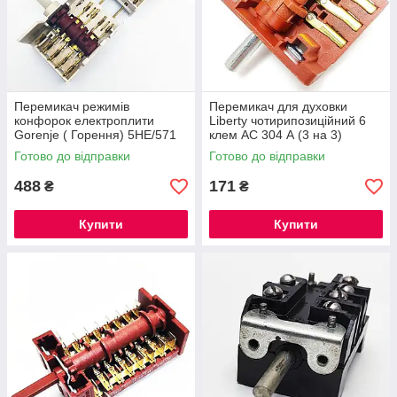
Перемикач режимів
Перемикач для духовки
конфорок електроплити
Liberty чотирипозиційний 6
Gorenje ( Горення) 5HE/571
клем АС 304 А (3 на 3)
Італія
Готово до відправки
Готово до відправки
488
171
₴
₴
Купити
Купити