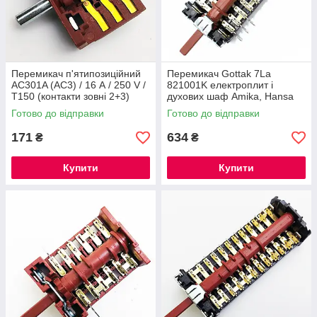
Перемикач п'ятипозиційний
Перемикач Gottak 7La
AC301A (AC3) / 16 А / 250 V /
821001K електроплит і
Т150 (контакти зовні 2+3)
духових шаф Amika, Hansa
ARGESON, Туреччина
Готово до відправки
Готово до відправки
171
634
₴
₴
Купити
Купити