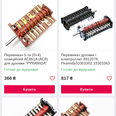
Перемикач 5-ти (0+4)
Перемикач духовки і
позиційний AC861A (AC8)
електроплит 891207K,
для духовки "PYRAMIDA"
Piramida33301002,33301063
Готово до відправки
Готово до відправки
366
817
₴
₴
Купити
Купити