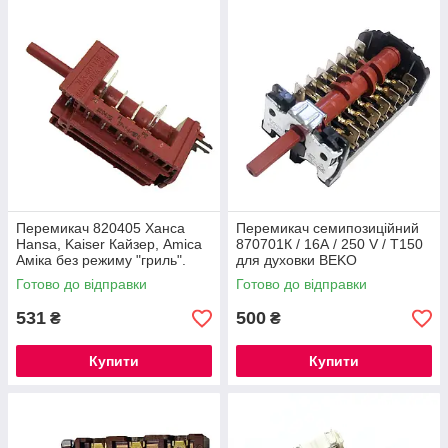
Перемикач 820405 Ханса
Перемикач семипозиційний
Hansa, Kaiser Кайзер, Amica
870701К / 16А / 250 V / Т150
Аміка без режиму "гриль".
для духовки BEKO
Іспанія
(263900054) 7LA GOTTAK,
Готово до відправки
Готово до відправки
Іспанія
531
500
₴
₴
Купити
Купити