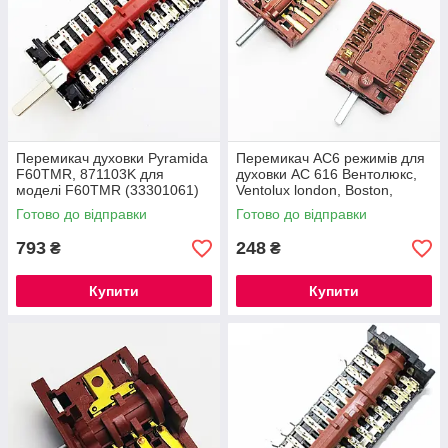
Перемикач духовки Pyramida
Перемикач АС6 режимів для
F60TMR, 871103K для
духовки АС 616 Вентолюкс,
моделі F60TMR (33301061)
Ventolux london, Boston,
Kaiser аналог FD109 Alone
Calgary 7-мі позиційний
Готово до відправки
Готово до відправки
793
248
₴
₴
Купити
Купити