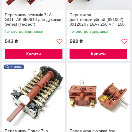
Перемикач режимів 7LA-
Перемикач
GOTTAK 850618 для духовки
дев'ятипозиційний (891002)
Gefest (Гефест)
891202К / 16А / 250 V / Т150
для духовки "ВЕКО", "Kaiser",
Готово до відправки
Готово до відправки
Іспанія
543
592
₴
₴
Купити
Купити
Оригинал
Перемикач Gottak 7La
Перемикач духовки Asel